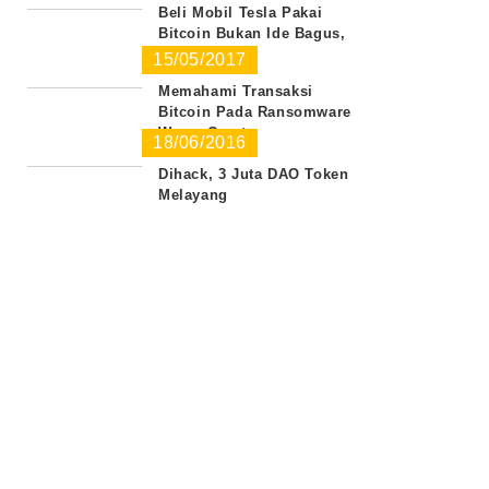
Beli Mobil Tesla Pakai
Bitcoin Bukan Ide Bagus,
Ini Sebabnya
15/05/2017
Memahami Transaksi
Bitcoin Pada Ransomware
WannaCrypt
18/06/2016
Dihack, 3 Juta DAO Token
Melayang