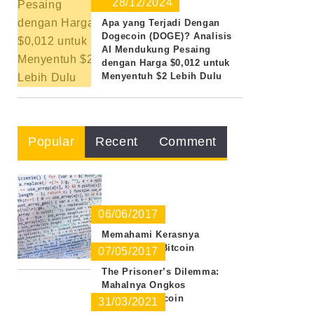
28/12/2024
Apa yang Terjadi Dengan
Dogecoin (DOGE)? Analisis
AI Mendukung Pesaing
dengan Harga $0,012 untuk
Menyentuh $2 Lebih Dulu
Popular
Recent
Comment
06/06/2017
Memahami Kerasnya
Lingkungan Bitcoin
07/05/2017
The Prisoner’s Dilemma:
Mahalnya Ongkos
Transaksi Bitcoin
31/03/2021