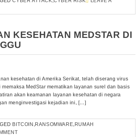
GGED
CYBER ATTACK
,
CYBER RISK
LEAVE A
NAN KESEHATAN MEDSTAR DI
NGGU
nan kesehatan di Amerika Serikat, telah diserang virus
ini memaksa MedStar mematikan layanan surel dan basis
tiran akan keamanan layanan kesehatan di negara
gan menginvestigasi kejadian ini, […]
GGED
BITCOIN
,
RANSOMWARE
,
RUMAH
OMMENT