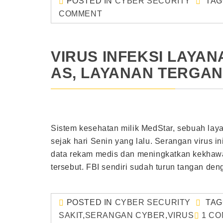
POSTED IN
CYBER SECURITY
TA
COMMENT
VIRUS INFEKSI LAYA
AS, LAYANAN TERGA
Sistem kesehatan milik MedStar, sebuah laya
sejak hari Senin yang lalu. Serangan virus 
data rekam medis dan meningkatkan kekhawa
tersebut. FBI sendiri sudah turun tangan den
POSTED IN
CYBER SECURITY
TA
SAKIT
,
SERANGAN CYBER
,
VIRUS
1 C