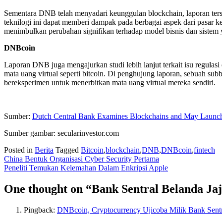
Sementara DNB telah menyadari keunggulan blockchain, laporan te
teknilogi ini dapat memberi dampak pada berbagai aspek dari pasar
menimbulkan perubahan signifikan terhadap model bisnis dan sistem 
DNBcoin
Laporan DNB juga mengajurkan studi lebih lanjut terkait isu regul
mata uang virtual seperti bitcoin. Di penghujung laporan, sebuah 
bereksperimen untuk menerbitkan mata uang virtual mereka sendiri.
Sumber:
Dutch Central Bank Examines Blockchains and May Launc
Sumber gambar: secularinvestor.com
Posted in
Berita
Tagged
Bitcoin
,
blockchain
,
DNB
,
DNBcoin
,
fintech
Post
China Bentuk Organisasi Cyber Security Pertama
Peneliti Temukan Kelemahan Dalam Enkripsi Apple
navigation
One thought on “Bank Sentral Belanda Ja
Pingback:
DNBcoin, Cryptocurrency Ujicoba Milik Bank Sentra