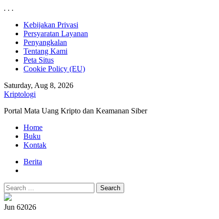
.
.
.
Skip
Kebijakan Privasi
to
Persyaratan Layanan
content
Penyangkalan
Tentang Kami
Peta Situs
Cookie Policy (EU)
Saturday, Aug 8, 2026
Kriptologi
Portal Mata Uang Kripto dan Keamanan Siber
Primary
Home
Menu
Buku
Kontak
Berita
Search
for:
Jun 6
2026