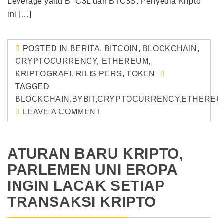
Leverage yaitu BTC3L dan BTC3S. Penyedia Kripto
ini […]
POSTED IN
BERITA
,
BITCOIN
,
BLOCKCHAIN
,
CRYPTOCURRENCY
,
ETHEREUM
,
KRIPTOGRAFI
,
RILIS PERS
,
TOKEN
TAGGED
BLOCKCHAIN
,
BYBIT
,
CRYPTOCURRENCY
,
ETHERE
LEAVE A COMMENT
ATURAN BARU KRIPTO,
PARLEMEN UNI EROPA
INGIN LACAK SETIAP
TRANSAKSI KRIPTO