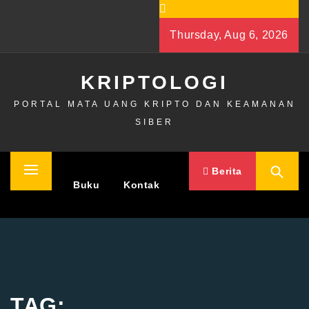
Skip
to
Thursday, Aug 6, 2026
content
KRIPTOLOGI
PORTAL MATA UANG KRIPTO DAN KEAMANAN
SIBER
Berita
Primary
Home
Buku
Kontak
Menu
TAG: