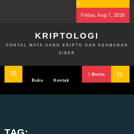
Skip
to
Friday, Aug 7, 2026
content
KRIPTOLOGI
PORTAL MATA UANG KRIPTO DAN KEAMANAN
SIBER
Berita
Primary
Home
Buku
Kontak
Menu
TAG: