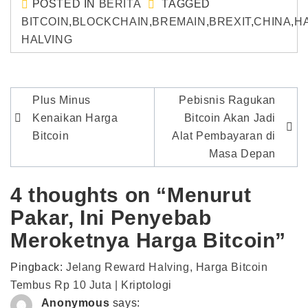
POSTED IN
BERITA
TAGGED
BITCOIN
,
BLOCKCHAIN
,
BREMAIN
,
BREXIT
,
CHINA
,
H
HALVING
Post
Plus Minus
Pebisnis Ragukan
navigation
Kenaikan Harga
Bitcoin Akan Jadi
Bitcoin
Alat Pembayaran di
Masa Depan
4 thoughts on “Menurut
Pakar, Ini Penyebab
Meroketnya Harga Bitcoin”
Pingback:
Jelang Reward Halving, Harga Bitcoin
Tembus Rp 10 Juta | Kriptologi
Anonymous
says: