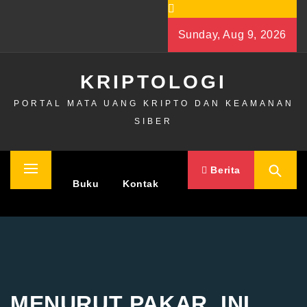
Skip
to
Sunday, Aug 9, 2026
content
KRIPTOLOGI
PORTAL MATA UANG KRIPTO DAN KEAMANAN
SIBER
Berita
Primary
Home
Buku
Kontak
Menu
MENURUT PAKAR, INI