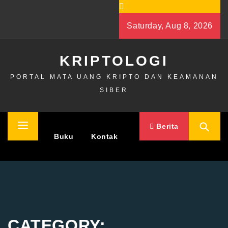
Skip
to
Saturday, Aug 8, 2026
content
KRIPTOLOGI
PORTAL MATA UANG KRIPTO DAN KEAMANAN
SIBER
Berita
Primary
Home
Buku
Kontak
Menu
CATEGORY: