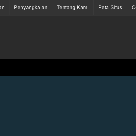
an
Penyangkalan
Tentang Kami
Peta Situs
C