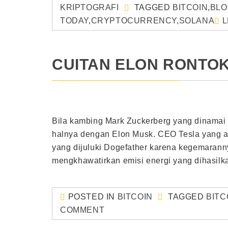
KRIPTOGRAFI
TAGGED
BITCOIN
,
BLO
TODAY
,
CRYPTOCURRENCY
,
SOLANA
L
CUITAN ELON RONTO
Bila kambing Mark Zuckerberg yang dinamai 
halnya dengan Elon Musk. CEO Tesla yang akti
yang dijuluki Dogefather karena kegemarann
mengkhawatirkan emisi energi yang dihasilk
POSTED IN
BITCOIN
TAGGED
BITC
COMMENT