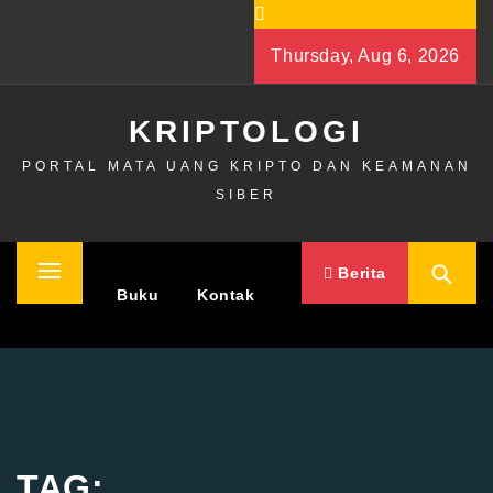
Skip
to
Thursday, Aug 6, 2026
content
KRIPTOLOGI
PORTAL MATA UANG KRIPTO DAN KEAMANAN
SIBER
Berita
Primary
Home
Buku
Kontak
Menu
TAG: