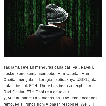
Tak lama setelah menguras dana dari Value DeFi,
hacker yang sama membobol Rari Capital. Rari
Capital mengalami kerugian setidaknya USD15juta
dalam bentuk ETH! There has been an exploit in the
Rari Capital ETH Pool related to our
@AlphaFinanceLab integration. The rebalancer has
removed all funds from Alpha in response. We […]