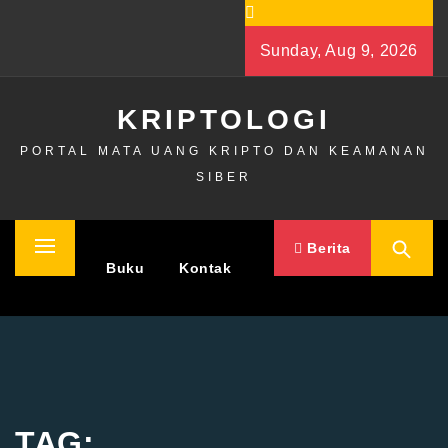
Skip
to
Sunday, Aug 9, 2026
content
KRIPTOLOGI
PORTAL MATA UANG KRIPTO DAN KEAMANAN
SIBER
Berita
Primary
Home
Buku
Kontak
Menu
TAG: