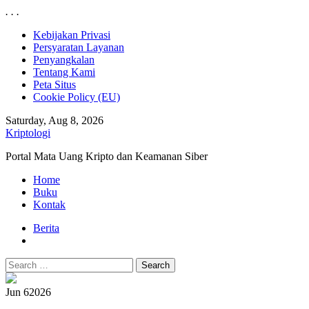
.
.
.
Skip
Kebijakan Privasi
to
Persyaratan Layanan
content
Penyangkalan
Tentang Kami
Peta Situs
Cookie Policy (EU)
Saturday, Aug 8, 2026
Kriptologi
Portal Mata Uang Kripto dan Keamanan Siber
Primary
Home
Menu
Buku
Kontak
Berita
Search
for:
Jun 6
2026