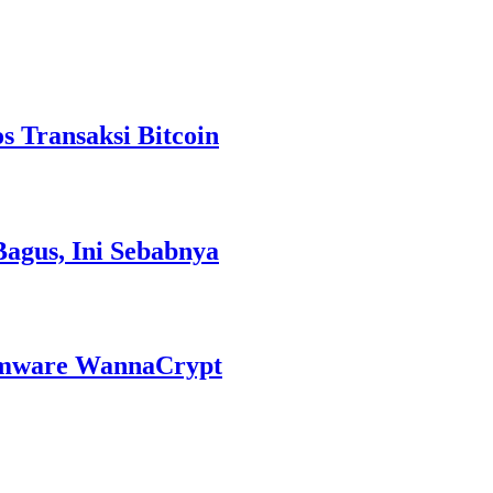
 Transaksi Bitcoin
Bagus, Ini Sebabnya
omware WannaCrypt