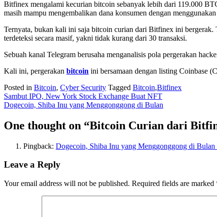
Bitfinex mengalami kecurian bitcoin sebanyak lebih dari 119.000 BTC
masih mampu mengembalikan dana konsumen dengan menggunakan to
Ternyata, bukan kali ini saja bitcoin curian dari Bitfinex ini bergera
terdeteksi secara masif, yakni tidak kurang dari 30 transaksi.
Sebuah kanal Telegram berusaha menganalisis pola pergerakan hacke
Kali ini, pergerakan
bitcoin
ini bersamaan dengan listing Coinbase (
Posted in
Bitcoin
,
Cyber Security
Tagged
Bitcoin
,
Bitfinex
Post
Sambut IPO, New York Stock Exchange Buat NFT
Dogecoin, Shiba Inu yang Menggonggong di Bulan
navigation
One thought on “Bitcoin Curian dari Bitfi
Pingback:
Dogecoin, Shiba Inu yang Menggonggong di Bulan |
Leave a Reply
Your email address will not be published.
Required fields are marked