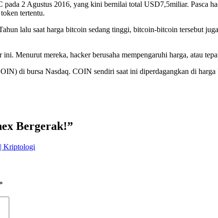
 pada 2 Agustus 2016, yang kini bernilai total USD7,5miliar. Pasca ha
ken tertentu.
k. Tahun lalu saat harga bitcoin sedang tinggi, bitcoin-bitcoin tersebut 
r ini. Menurut mereka, hacker berusaha mempengaruhi harga, atau te
COIN) di bursa Nasdaq. COIN sendiri saat ini diperdagangkan di har
nex Bergerak!”
 Kriptologi
*