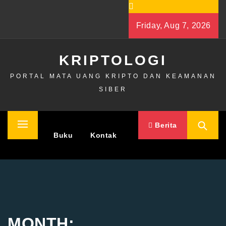
Skip
to
Friday, Aug 7, 2026
content
KRIPTOLOGI
PORTAL MATA UANG KRIPTO DAN KEAMANAN
SIBER
Berita
Primary
Home
Buku
Kontak
Menu
MONTH: