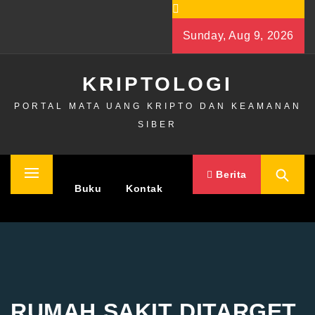
Skip
to
Sunday, Aug 9, 2026
content
KRIPTOLOGI
PORTAL MATA UANG KRIPTO DAN KEAMANAN
SIBER
Berita
Primary
Home
Buku
Kontak
Menu
RUMAH SAKIT DITARGET