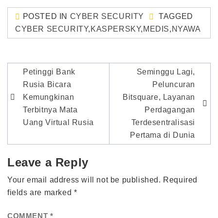
POSTED IN
CYBER SECURITY
TAGGED
CYBER SECURITY
,
KASPERSKY
,
MEDIS
,
NYAWA
Post
Petinggi Bank
Seminggu Lagi,
navigation
Rusia Bicara
Peluncuran
Kemungkinan
Bitsquare, Layanan
Terbitnya Mata
Perdagangan
Uang Virtual Rusia
Terdesentralisasi
Pertama di Dunia
Leave a Reply
Your email address will not be published.
Required
fields are marked
*
COMMENT
*