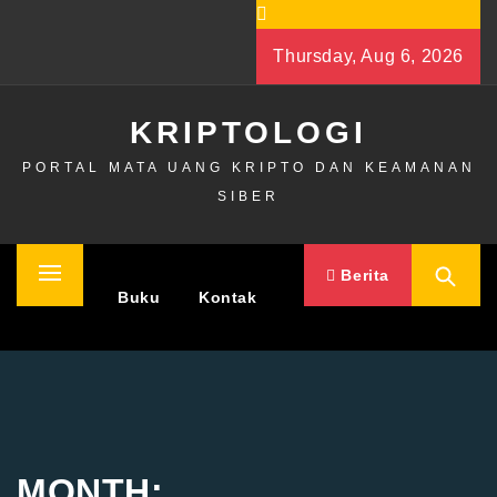
Skip
to
Thursday, Aug 6, 2026
content
KRIPTOLOGI
PORTAL MATA UANG KRIPTO DAN KEAMANAN
SIBER
Berita
Primary
Home
Buku
Kontak
Menu
MONTH: