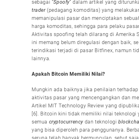
sebagai “
Spoofy
” dalam artikel yang diturun
trader
(pedagang komoditas) yang melakukan 
memanipulasi pasar dan menciptakan sebuah 
harga komoditas, sehingga para pelaku pasa
Aktivitas spoofing telah dilarang di Amerika
ini memang belum diregulasi dengan baik, seh
terindikasi terjadi di pasar Bitfinex, namun
lainnya.
Apakah Bitcoin Memiliki Nilai?
Mungkin ada baiknya jika penilaian terhadap B
aktivitas pasar yang mencengangkan dan mel
Artikel MIT Technology Review yang dipubli
[6]. Bitcoin kini tidak memiliki nilai teknol
semua
cryptocurrency
dan teknologi
blockcha
yang bisa diperoleh para penggunanya. Berb
serupa telah banyak bermunculan, sebut saja