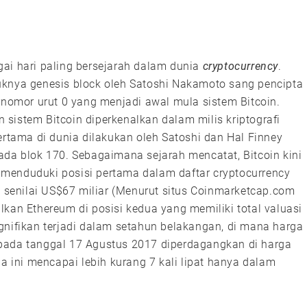
ai hari paling bersejarah dalam dunia
cryptocurrency
.
uknya genesis block oleh Satoshi Nakamoto sang pencipta
rnomor urut 0 yang menjadi awal mula sistem Bitcoin.
sistem Bitcoin diperkenalkan dalam milis kriptografi
ertama di dunia dilakukan oleh Satoshi dan Hal Finney
ada blok 170. Sebagaimana sejarah mencatat, Bitcoin kini
menduduki posisi pertama dalam daftar cryptocurrency
i senilai US$67 miliar (Menurut situs Coinmarketcap.com
lkan Ethereum di posisi kedua yang memiliki total valuasi
gnifikan terjadi dalam setahun belakangan, di mana harga
pada tanggal 17 Agustus 2017 diperdagangkan di harga
ga ini mencapai lebih kurang 7 kali lipat hanya dalam