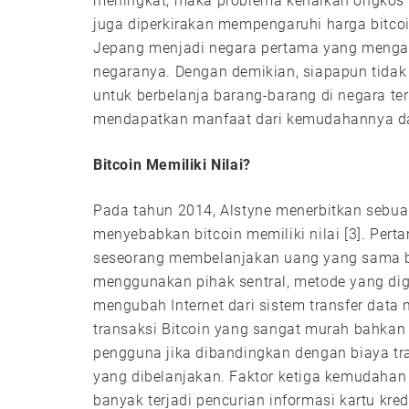
meningkat, maka problema kenaikan ongkos t
juga diperkirakan mempengaruhi harga bitcoi
Jepang menjadi negara pertama yang mengak
negaranya. Dengan demikian, siapapun tidak
untuk berbelanja barang-barang di negara te
mendapatkan manfaat dari kemudahannya dal
Bitcoin Memiliki Nilai?
Pada tahun 2014, Alstyne menerbitkan sebua
menyebabkan bitcoin memiliki nilai [3]. P
seseorang membelanjakan uang yang sama ber
menggunakan pihak sentral, metode yang di
mengubah Internet dari sistem transfer data 
transaksi Bitcoin yang sangat murah bahkan
pengguna jika dibandingkan dengan biaya tra
yang dibelanjakan. Faktor ketiga kemudaha
banyak terjadi pencurian informasi kartu kre