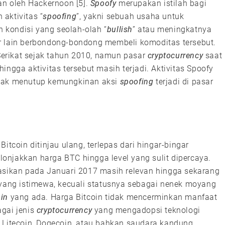
kan oleh Hackernoon [5].
Spoofy
merupakan istilah bagi
aktivitas “
spoofing
”, yakni sebuah usaha untuk
kondisi yang seolah-olah “
bullish
” atau meningkatnya
r lain berbondong-bondong membeli komoditas tersebut.
 Serikat sejak tahun 2010, namun pasar
cryptocurrency
saat
ingga aktivitas tersebut masih terjadi. Aktivitas Spoofy
 tidak menutup kemungkinan aksi
spoofing
terjadi di pasar
itcoin ditinjau ulang, terlepas dari hingar-bingar
onjakkan harga BTC hingga level yang sulit dipercaya.
kasikan pada Januari 2017 masih relevan hingga sekarang
ogi yang istimewa, kecuali statusnya sebagai nenek moyang
in
yang ada. Harga Bitcoin tidak mencerminkan manfaat
agai jenis
cryptocurrency
yang mengadopsi teknologi
 Litecoin, Dogecoin, atau bahkan saudara kandung