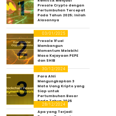
1
Remittix Menjadi
Presale Crypto dengan
Pertumbuhan Tercepat
Pada Tahun 2025; Inilah
Alasannya
03/01/2025
2
Presale 1Fuel
Membangun
Momentum Melebihi
Masa Kejayaan PEPE
dan SHIB
30/12/2024
Para Ahli
3
Mengungkapkan 3
Mata Uang Kripto yang
Siap untuk
Pertumbuhan Besar
Pada Tahun 2025
28/12/2024
Apa yang Terjadi