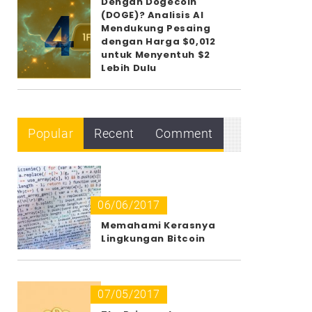
Dengan Dogecoin
4
(DOGE)? Analisis AI
Mendukung Pesaing
dengan Harga $0,012
untuk Menyentuh $2
Lebih Dulu
Popular
Recent
Comment
06/06/2017
Memahami Kerasnya
Lingkungan Bitcoin
07/05/2017