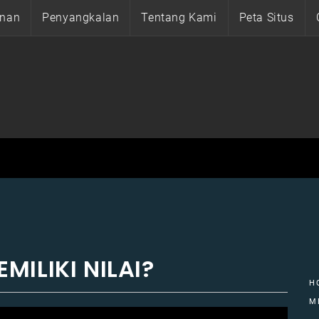
anan
Penyangkalan
Tentang Kami
Peta Situs
ILIKI NILAI?
H
M