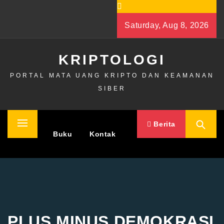
Skip
to
Saturday, Aug 8, 2026
content
KRIPTOLOGI
PORTAL MATA UANG KRIPTO DAN KEAMANAN
SIBER
Berita
Primary
Home
Buku
Kontak
Menu
PLUS MINUS DEMOKRASI