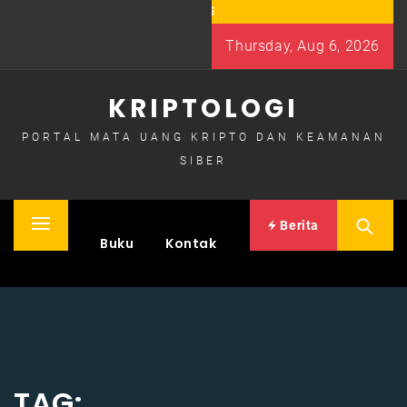
Skip
to
Thursday, Aug 6, 2026
content
KRIPTOLOGI
PORTAL MATA UANG KRIPTO DAN KEAMANAN
SIBER
Berita
Primary
Home
Buku
Kontak
Menu
TAG: