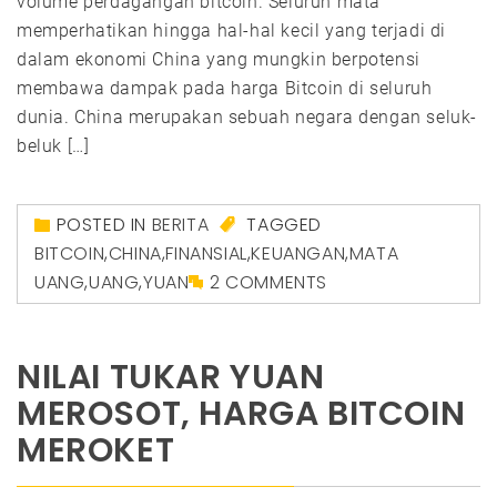
volume perdagangan bitcoin. Seluruh mata
memperhatikan hingga hal-hal kecil yang terjadi di
dalam ekonomi China yang mungkin berpotensi
membawa dampak pada harga Bitcoin di seluruh
dunia. China merupakan sebuah negara dengan seluk-
beluk […]
POSTED IN
BERITA
TAGGED
BITCOIN
,
CHINA
,
FINANSIAL
,
KEUANGAN
,
MATA
UANG
,
UANG
,
YUAN
2 COMMENTS
NILAI TUKAR YUAN
MEROSOT, HARGA BITCOIN
MEROKET