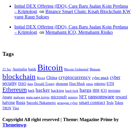
Initial DEX Offering (IDO), Cara Baru Jualan Koin Perdana
– Kriptologi
on
Binance Smart Chain: Kisah Blockchain KW
yang Raup Sukses
Initial DEX Offering (IDO), Cara Baru Jualan Koin Perdana
– Kriptologi
on
Memahami ICO, Memahami Risiko
Tags
Bitcoin
Australia
bank
21 Inc
Bitcoin Unlimited
Bitmain
blockchain
cryptocurrency
China
cyber
cyber attack
Brexit
security
ETH
DAO
ekonomi
Elon Musk
enkripsi
data
Donald Trump
emas
Ethereum
hacker
harga
hack
hacking
IBM
ICO
investasi
hard fork
ransomware
microsoft
NFT
reward
Jepang
malware
mata uang kripto
mining
smart contract
halving
Rusia
Satoshi Nakamoto
Tesla
Token
serangan cyber
Visa
TRON
Copyright All right reserved
|
Theme: Magazine Prime by
Themeinwp