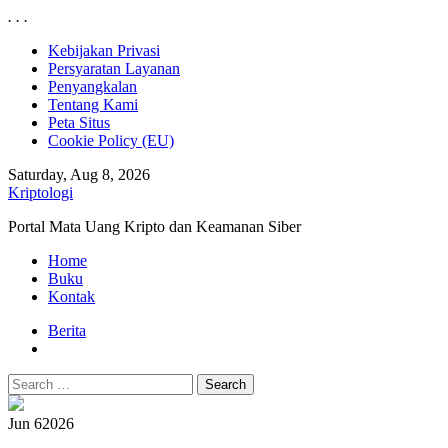
.
.
.
Skip
Kebijakan Privasi
to
Persyaratan Layanan
content
Penyangkalan
Tentang Kami
Peta Situs
Cookie Policy (EU)
Saturday, Aug 8, 2026
Kriptologi
Portal Mata Uang Kripto dan Keamanan Siber
Primary
Home
Menu
Buku
Kontak
Berita
Search
for:
Jun 6
2026