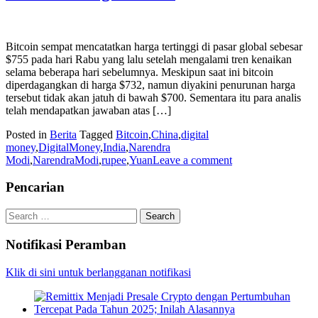
Bitcoin sempat mencatatkan harga tertinggi di pasar global sebesar
$755 pada hari Rabu yang lalu setelah mengalami tren kenaikan
selama beberapa hari sebelumnya. Meskipun saat ini bitcoin
diperdagangkan di harga $732, namun diyakini penurunan harga
tersebut tidak akan jatuh di bawah $700. Sementara itu para analis
telah mendapatkan jawaban atas […]
Posted in
Berita
Tagged
Bitcoin
,
China
,
digital
money
,
DigitalMoney
,
India
,
Narendra
Modi
,
NarendraModi
,
rupee
,
Yuan
Leave a comment
Pencarian
Search
for:
Notifikasi Peramban
Klik di sini untuk berlangganan notifikasi