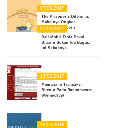
07/05/2017
The Prisoner’s Dilemma:
Mahalnya Ongkos
Transaksi Bitcoin
31/03/2021
Beli Mobil Tesla Pakai
Bitcoin Bukan Ide Bagus,
Ini Sebabnya
15/05/2017
Memahami Transaksi
Bitcoin Pada Ransomware
WannaCrypt
18/06/2016