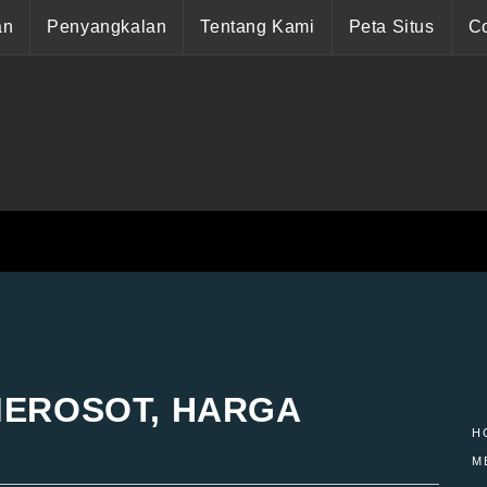
an
Penyangkalan
Tentang Kami
Peta Situs
Co
MEROSOT, HARGA
H
M