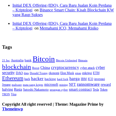
Initial DEX Offering (IDO), Cara Baru Jualan Koin Perdana
– Kriptologi
on
Binance Smart Chain: Kisah Blockchain KW
yang Raup Sukses
Initial DEX Offering (IDO), Cara Baru Jualan Koin Perdana
– Kriptologi
on
Memahami ICO, Memahami Risiko
Tags
Bitcoin
Australia
bank
21 Inc
Bitcoin Unlimited
Bitmain
blockchain
cryptocurrency
China
cyber
cyber attack
Brexit
security
ETH
DAO
ekonomi
Elon Musk
enkripsi
data
Donald Trump
emas
Ethereum
hacker
harga
hack
hacking
IBM
ICO
investasi
hard fork
ransomware
microsoft
NFT
reward
Jepang
malware
mata uang kripto
mining
smart contract
halving
Rusia
Satoshi Nakamoto
Tesla
Token
serangan cyber
Visa
TRON
Copyright All right reserved
|
Theme: Magazine Prime by
Themeinwp