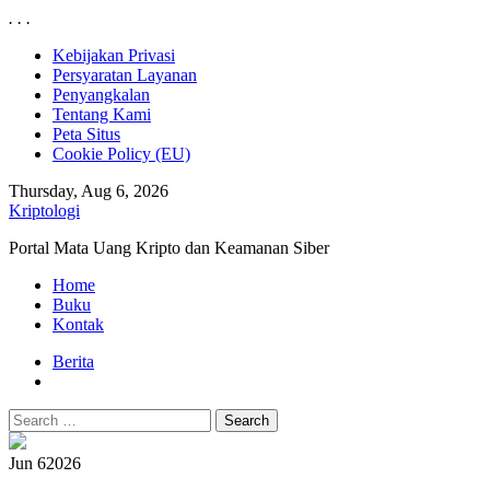
.
.
.
Skip
Kebijakan Privasi
to
Persyaratan Layanan
content
Penyangkalan
Tentang Kami
Peta Situs
Cookie Policy (EU)
Thursday, Aug 6, 2026
Kriptologi
Portal Mata Uang Kripto dan Keamanan Siber
Primary
Home
Menu
Buku
Kontak
Berita
Search
for:
Jun 6
2026