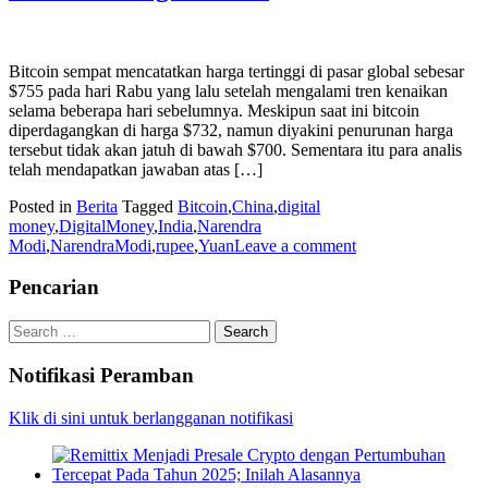
Bitcoin sempat mencatatkan harga tertinggi di pasar global sebesar
$755 pada hari Rabu yang lalu setelah mengalami tren kenaikan
selama beberapa hari sebelumnya. Meskipun saat ini bitcoin
diperdagangkan di harga $732, namun diyakini penurunan harga
tersebut tidak akan jatuh di bawah $700. Sementara itu para analis
telah mendapatkan jawaban atas […]
Posted in
Berita
Tagged
Bitcoin
,
China
,
digital
money
,
DigitalMoney
,
India
,
Narendra
Modi
,
NarendraModi
,
rupee
,
Yuan
Leave a comment
Pencarian
Search
for:
Notifikasi Peramban
Klik di sini untuk berlangganan notifikasi