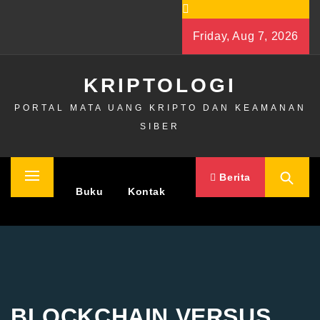
Skip
to
Friday, Aug 7, 2026
content
KRIPTOLOGI
PORTAL MATA UANG KRIPTO DAN KEAMANAN
SIBER
Berita
Primary
Home
Buku
Kontak
Menu
BLOCKCHAIN VERSUS