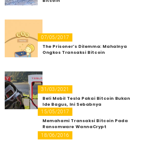
Bitcoin
07/05/2017
The Prisoner’s Dilemma: Mahalnya
Ongkos Transaksi Bitcoin
31/03/2021
Beli Mobil Tesla Pakai Bitcoin Bukan
Ide Bagus, Ini Sebabnya
15/05/2017
Memahami Transaksi Bitcoin Pada
Ransomware WannaCrypt
18/06/2016