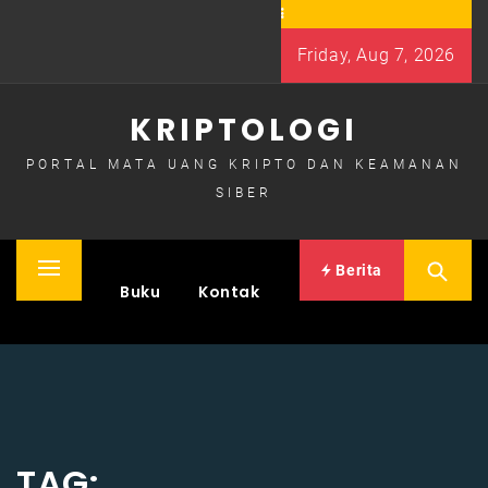
Skip
to
Friday, Aug 7, 2026
content
KRIPTOLOGI
PORTAL MATA UANG KRIPTO DAN KEAMANAN
SIBER
Berita
Primary
Home
Buku
Kontak
Menu
TAG: