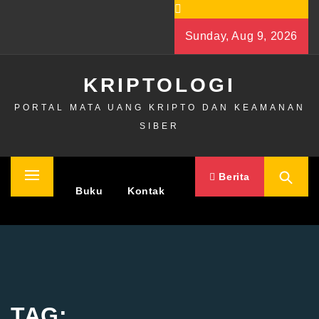
Skip
to
Sunday, Aug 9, 2026
content
KRIPTOLOGI
PORTAL MATA UANG KRIPTO DAN KEAMANAN
SIBER
Berita
Primary
Home
Buku
Kontak
Menu
TAG: