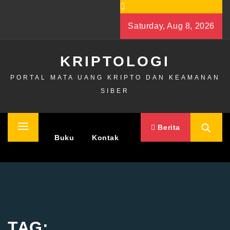
Skip
to
Saturday, Aug 8, 2026
content
KRIPTOLOGI
PORTAL MATA UANG KRIPTO DAN KEAMANAN
SIBER
Berita
Primary
Home
Buku
Kontak
Menu
TAG: