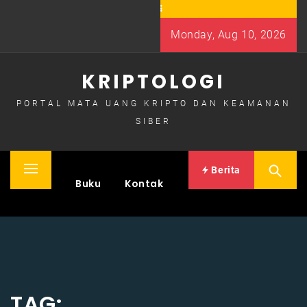
Skip
to
Monday, Aug 10, 2026
content
KRIPTOLOGI
PORTAL MATA UANG KRIPTO DAN KEAMANAN
SIBER
Berita
Primary
Home
Buku
Kontak
Menu
TAG: