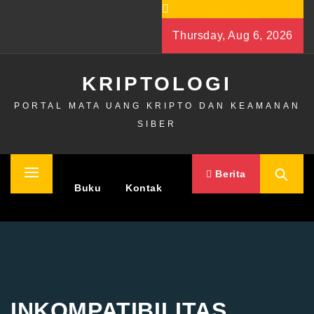
Skip
to
Thursday, Aug 6, 2026
content
KRIPTOLOGI
PORTAL MATA UANG KRIPTO DAN KEAMANAN
SIBER
Berita
Primary
Home
Buku
Kontak
Menu
INKOMPATIBILITAS