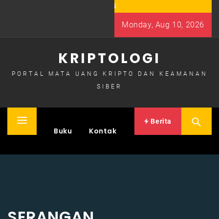
Skip
to
Monday, Aug 10, 2026
content
KRIPTOLOGI
PORTAL MATA UANG KRIPTO DAN KEAMANAN
SIBER
Berita
Primary
Home
Buku
Kontak
Menu
SERANGAN