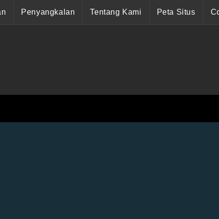
an
Penyangkalan
Tentang Kami
Peta Situs
Co