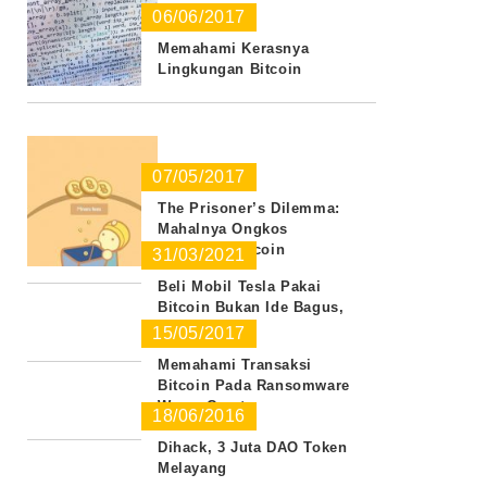
06/06/2017
Memahami Kerasnya
Lingkungan Bitcoin
07/05/2017
The Prisoner’s Dilemma:
Mahalnya Ongkos
Transaksi Bitcoin
31/03/2021
Beli Mobil Tesla Pakai
Bitcoin Bukan Ide Bagus,
Ini Sebabnya
15/05/2017
Memahami Transaksi
Bitcoin Pada Ransomware
WannaCrypt
18/06/2016
Dihack, 3 Juta DAO Token
Melayang