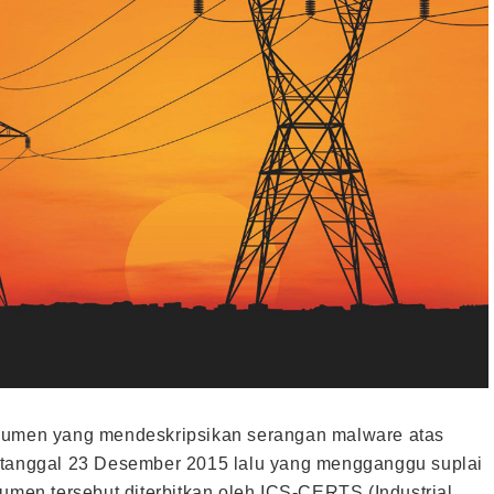
okumen yang mendeskripsikan serangan malware atas
a tanggal 23 Desember 2015 lalu yang mengganggu suplai
kumen tersebut diterbitkan oleh ICS-CERTS (Industrial