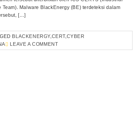
Team). Malware BlackEnergy (BE) terdeteksi dalam
rsebut, […]
GGED
BLACKENERGY
,
CERT
,
CYBER
NA
LEAVE A COMMENT