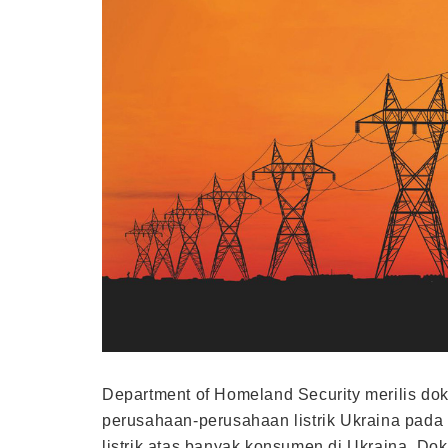
Department of Homeland Security merilis d
perusahaan-perusahaan listrik Ukraina pad
listrik atas banyak konsumen di Ukraina. Do