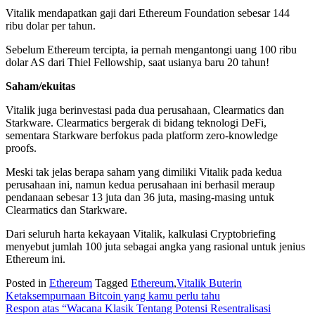
Vitalik mendapatkan gaji dari Ethereum Foundation sebesar 144
ribu dolar per tahun.
Sebelum Ethereum tercipta, ia pernah mengantongi uang 100 ribu
dolar AS dari Thiel Fellowship, saat usianya baru 20 tahun!
Saham/ekuitas
Vitalik juga berinvestasi pada dua perusahaan, Clearmatics dan
Starkware. Clearmatics bergerak di bidang teknologi DeFi,
sementara Starkware berfokus pada platform zero-knowledge
proofs.
Meski tak jelas berapa saham yang dimiliki Vitalik pada kedua
perusahaan ini, namun kedua perusahaan ini berhasil meraup
pendanaan sebesar 13 juta dan 36 juta, masing-masing untuk
Clearmatics dan Starkware.
Dari seluruh harta kekayaan Vitalik, kalkulasi Cryptobriefing
menyebut jumlah 100 juta sebagai angka yang rasional untuk jenius
Ethereum ini.
Posted in
Ethereum
Tagged
Ethereum
,
Vitalik Buterin
Post
Ketaksempurnaan Bitcoin yang kamu perlu tahu
Respon atas “Wacana Klasik Tentang Potensi Resentralisasi