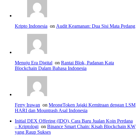
Kripto Indonesia
on
Audit Keamanan: Dua Sisi Mata Pedang
Menuju Era Digital
on
Rantai Blok, Padanan Kata
Blockchain Dalam Bahasa Indonesia
Ferry Irawan
on
MeongToken Jajaki Kemitraan dengan LSM
HARI dan Mountrash Asal Indonesia
Initial DEX Offering (IDO), Cara Baru Jualan Koin Perdana
– Kriptologi
on
Binance Smart Chain: Kisah Blockchain KW
yang Raup Sukses