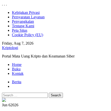
.
.
.
Skip
Kebijakan Privasi
to
Persyaratan Layanan
content
Penyangkalan
Tentang Kami
Peta Situs
Cookie Policy (EU)
Friday, Aug 7, 2026
Kriptologi
Portal Mata Uang Kripto dan Keamanan Siber
Primary
Home
Menu
Buku
Kontak
Berita
Search
for:
Jun 6
2026