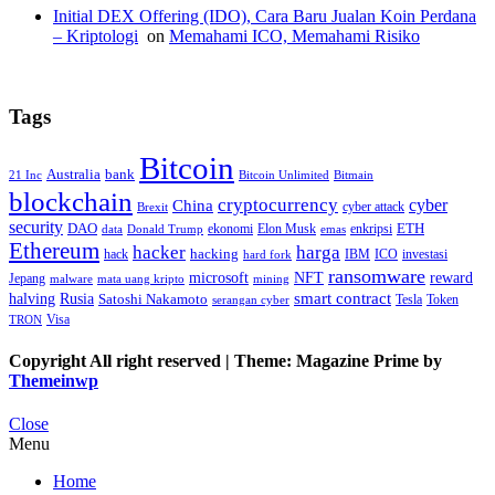
Initial DEX Offering (IDO), Cara Baru Jualan Koin Perdana
– Kriptologi
on
Memahami ICO, Memahami Risiko
Tags
Bitcoin
Australia
bank
21 Inc
Bitcoin Unlimited
Bitmain
blockchain
cryptocurrency
China
cyber
cyber attack
Brexit
security
ETH
DAO
ekonomi
Elon Musk
enkripsi
data
Donald Trump
emas
Ethereum
hacker
harga
hack
hacking
IBM
ICO
investasi
hard fork
ransomware
microsoft
NFT
reward
Jepang
malware
mata uang kripto
mining
smart contract
halving
Rusia
Satoshi Nakamoto
Tesla
Token
serangan cyber
Visa
TRON
Copyright All right reserved
|
Theme: Magazine Prime by
Themeinwp
Close
Menu
Home