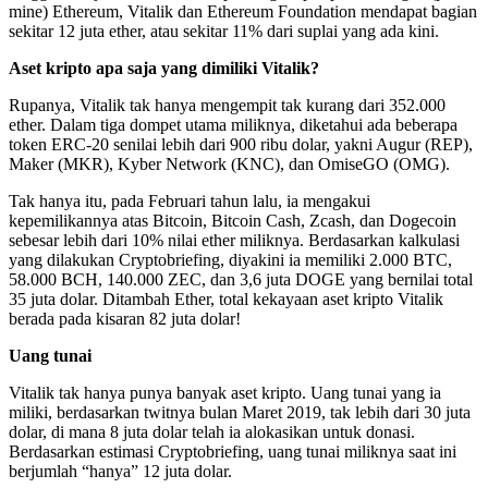
mine) Ethereum, Vitalik dan Ethereum Foundation mendapat bagian
sekitar 12 juta ether, atau sekitar 11% dari suplai yang ada kini.
Aset kripto apa saja yang dimiliki Vitalik?
Rupanya, Vitalik tak hanya mengempit tak kurang dari 352.000
ether. Dalam tiga dompet utama miliknya, diketahui ada beberapa
token ERC-20 senilai lebih dari 900 ribu dolar, yakni Augur (REP),
Maker (MKR), Kyber Network (KNC), dan OmiseGO (OMG).
Tak hanya itu, pada Februari tahun lalu, ia mengakui
kepemilikannya atas Bitcoin, Bitcoin Cash, Zcash, dan Dogecoin
sebesar lebih dari 10% nilai ether miliknya. Berdasarkan kalkulasi
yang dilakukan Cryptobriefing, diyakini ia memiliki 2.000 BTC,
58.000 BCH, 140.000 ZEC, dan 3,6 juta DOGE yang bernilai total
35 juta dolar. Ditambah Ether, total kekayaan aset kripto Vitalik
berada pada kisaran 82 juta dolar!
Uang tunai
Vitalik tak hanya punya banyak aset kripto. Uang tunai yang ia
miliki, berdasarkan twitnya bulan Maret 2019, tak lebih dari 30 juta
dolar, di mana 8 juta dolar telah ia alokasikan untuk donasi.
Berdasarkan estimasi Cryptobriefing, uang tunai miliknya saat ini
berjumlah “hanya” 12 juta dolar.