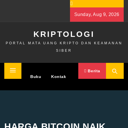
Skip
to
Sunday, Aug 9, 2026
content
KRIPTOLOGI
PORTAL MATA UANG KRIPTO DAN KEAMANAN
SIBER
Berita
Primary
Home
Buku
Kontak
Menu
HARGA BITCOIN NAIK,