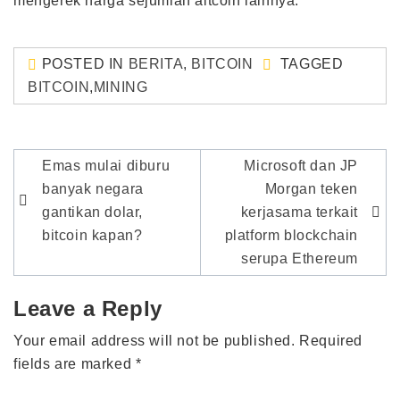
mengerek harga sejumlah altcoin lainnya.
POSTED IN
BERITA
,
BITCOIN
TAGGED
BITCOIN
,
MINING
Post
Emas mulai diburu
Microsoft dan JP
navigation
banyak negara
Morgan teken
gantikan dolar,
kerjasama terkait
bitcoin kapan?
platform blockchain
serupa Ethereum
Leave a Reply
Your email address will not be published.
Required
fields are marked
*