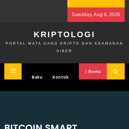
Skip
to
Saturday, Aug 8, 2026
content
KRIPTOLOGI
PORTAL MATA UANG KRIPTO DAN KEAMANAN
SIBER
Berita
Primary
Home
Buku
Kontak
Menu
BITCOIN SMART