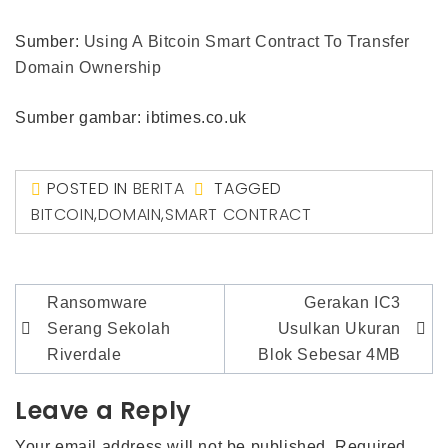
Sumber:
Using A Bitcoin Smart Contract To Transfer
Domain Ownership
Sumber gambar: ibtimes.co.uk
POSTED IN
BERITA
TAGGED
BITCOIN
,
DOMAIN
,
SMART CONTRACT
Post
Ransomware
Gerakan IC3
navigation
Serang Sekolah
Usulkan Ukuran
Riverdale
Blok Sebesar 4MB
Leave a Reply
Your email address will not be published.
Required