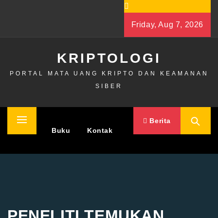
Skip
to
Friday, Aug 7, 2026
content
KRIPTOLOGI
PORTAL MATA UANG KRIPTO DAN KEAMANAN
SIBER
Berita
Primary
Home
Buku
Kontak
Menu
PENELITI TEMUKAN