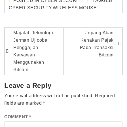
POSTED IN
CYBER SECURITY
TAGGED
CYBER SECURITY
,
WIRELESS MOUSE
Post
Majalah Teknologi
Jepang Akan
navigation
Jerman Ujicoba
Kenakan Pajak
Penggajian
Pada Transaksi
Karyawan
Bitcoin
Menggunakan
Bitcoin
Leave a Reply
Your email address will not be published.
Required
fields are marked
*
COMMENT
*