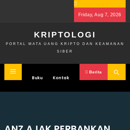
Skip
to
Friday, Aug 7, 2026
content
KRIPTOLOGI
PORTAL MATA UANG KRIPTO DAN KEAMANAN
SIBER
Berita
Primary
Home
Buku
Kontak
Menu
ANZ AJAK PERBANKAN