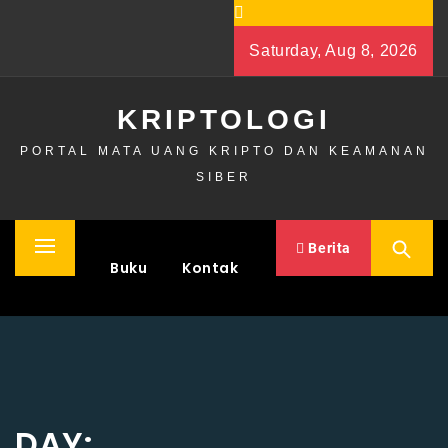
Skip
to
Saturday, Aug 8, 2026
content
KRIPTOLOGI
PORTAL MATA UANG KRIPTO DAN KEAMANAN
SIBER
Berita
Primary
Home
Buku
Kontak
Menu
DAY: