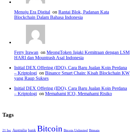
Menuju Era Digital
on
Rantai Blok, Padanan Kata
Blockchain Dalam Bahasa Indonesia
Ferry Irawan
on
MeongToken Jajaki Kemitraan dengan LSM
HARI dan Mountrash Asal Indonesia
Initial DEX Offering (IDO), Cara Baru Jualan Koin Perdana
– Kriptologi
on
Binance Smart Chain: Kisah Blockchain KW
yang Raup Sukses
Initial DEX Offering (IDO), Cara Baru Jualan Koin Perdana
– Kriptologi
on
Memahami ICO, Memahami Risiko
Tags
Bitcoin
Australia
bank
21 Inc
Bitcoin Unlimited
Bitmain