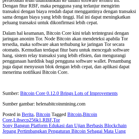
perdebatan telah ditambahkan ke dalam software terbaru ini.
Dengan fitur RBF, maka pengguna yang terlanjur mengirim
transaksi dengan biaya rendah dapat menggantinya dengan transaksi
sama dengan biaya yang lebih tinggi. Hal ini dapat meningkatkan
peluang transaksi untuk dikonfirmasi lebih cepat.
Dalam hal keamanan, Bitcoin Core kini telah terintegrasi dengan
jaringan anonim Tor. Node Bitcoin akan mendeteksi apabila Tor
tersedia, maka software akan terhubung ke jaringan Tor secara
otomatis. Kemudian terdapat fitur baru untuk mencegah software
hang, sistem relay transaksi yang lebih efisien, dan mengurangi
penggunaan harddisk bagi pengguna software wallet. Penambang
juga dapat menyusun blok dengan lebih cepat, dan aplikasi dapat
menerima notifikasi Bitcoin Core.
Sumber:
Bitcoin Core 0.12.0 Brings Lots of Improvements
Sumber gambar: helenabitcoinmining.com
Posted in
Berita
,
Bitcoin
Tagged
Bitcoin
,
Bitcoin
Core
,
Libsecp256k1
,
RBF
,
Tor
Post
Sony Bangun Platform Edukasi dan Ujian Berbasis Blockchain
Jepang Pertimbangkan Pengaturan Bitcoin Sebagai Mata Uang
navigation