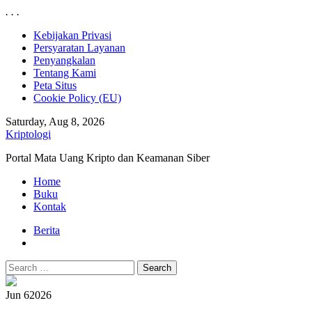
.
.
.
Skip
Kebijakan Privasi
to
Persyaratan Layanan
content
Penyangkalan
Tentang Kami
Peta Situs
Cookie Policy (EU)
Saturday, Aug 8, 2026
Kriptologi
Portal Mata Uang Kripto dan Keamanan Siber
Primary
Home
Menu
Buku
Kontak
Berita
Search
for:
Jun 6
2026