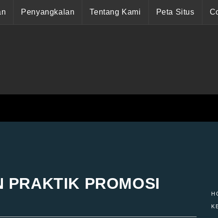
an
Penyangkalan
Tentang Kami
Peta Situs
Co
N PRAKTIK PROMOSI
H
K