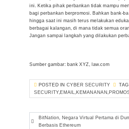
ini. Ketika pihak perbankan tidak mampu m
bagi perbankan berpromosi. Bahkan bank-b
hingga saat ini masih terus melakukan eduk
berbagai kalangan, di mana tidak semua ora
Jangan sampai langkah yang dilakukan per
Sumber gambar: bank XYZ, law.com
POSTED IN
CYBER SECURITY
TA
SECURITY
,
EMAIL
,
KEMANANAN
,
PROMOS
Post
BitNation, Negara Virtual Pertama di Du
navigation
Berbasis Ethereum