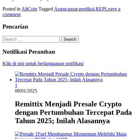
Posted in
AltCoin
Tagged
Augur
,
pasar
,
prediksi
,
REP
Leave a
comment
Pencarian
Search
for:
Notifikasi Peramban
Klik di sini untuk berlangganan notifikasi
1
08/01/2025
Remittix Menjadi Presale Crypto
dengan Pertumbuhan Tercepat Pada
Tahun 2025; Inilah Alasannya