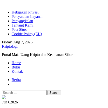
.
.
.
Skip
Kebijakan Privasi
to
Persyaratan Layanan
content
Penyangkalan
Tentang Kami
Peta Situs
Cookie Policy (EU)
Friday, Aug 7, 2026
Kriptologi
Portal Mata Uang Kripto dan Keamanan Siber
Primary
Home
Menu
Buku
Kontak
Berita
Search
for:
Jun 6
2026