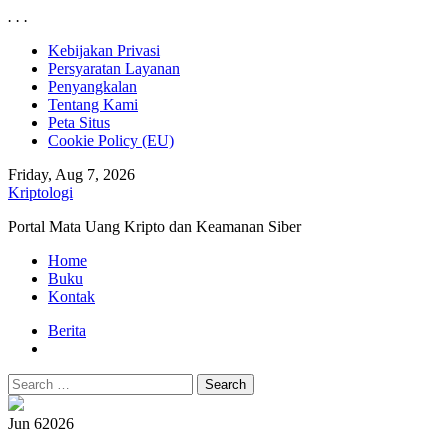
.
.
.
Skip
Kebijakan Privasi
to
Persyaratan Layanan
content
Penyangkalan
Tentang Kami
Peta Situs
Cookie Policy (EU)
Friday, Aug 7, 2026
Kriptologi
Portal Mata Uang Kripto dan Keamanan Siber
Primary
Home
Menu
Buku
Kontak
Berita
Search
for:
Jun 6
2026