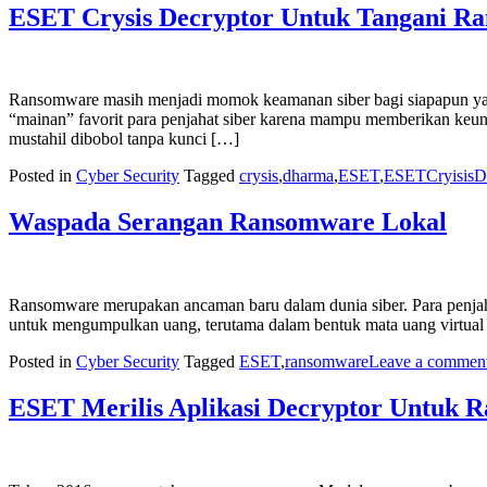
ESET Crysis Decryptor Untuk Tangani 
Ransomware masih menjadi momok keamanan siber bagi siapapun yan
“mainan” favorit para penjahat siber karena mampu memberikan keu
mustahil dibobol tanpa kunci […]
Posted in
Cyber Security
Tagged
crysis
,
dharma
,
ESET
,
ESETCryisisDe
Waspada Serangan Ransomware Lokal
Ransomware merupakan ancaman baru dalam dunia siber. Para penjahat
untuk mengumpulkan uang, terutama dalam bentuk mata uang virtual s
Posted in
Cyber Security
Tagged
ESET
,
ransomware
Leave a commen
ESET Merilis Aplikasi Decryptor Untuk 