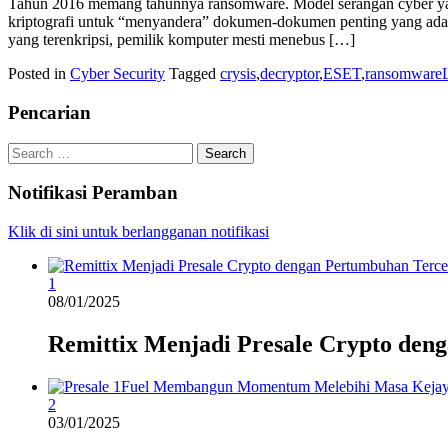
Tahun 2016 memang tahunnya ransomware. Model serangan cyber ya
kriptografi untuk “menyandera” dokumen-dokumen penting yang ada 
yang terenkripsi, pemilik komputer mesti menebus […]
Posted in
Cyber Security
Tagged
crysis
,
decryptor
,
ESET
,
ransomware
Pencarian
Search
for:
Notifikasi Peramban
Klik di sini untuk berlangganan notifikasi
1
08/01/2025
Remittix Menjadi Presale Crypto den
2
03/01/2025