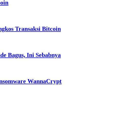
oin
gkos Transaksi Bitcoin
Ide Bagus, Ini Sebabnya
ansomware WannaCrypt