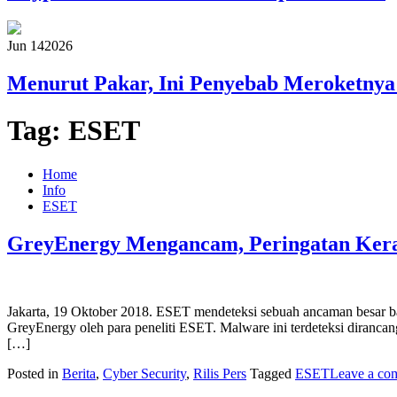
Jun 14
2026
Menurut Pakar, Ini Penyebab Meroketnya
Tag:
ESET
Home
Info
ESET
GreyEnergy Mengancam, Peringatan Keras
Jakarta, 19 Oktober 2018. ESET mendeteksi sebuah ancaman besar b
GreyEnergy oleh para peneliti ESET. Malware ini terdeteksi diranc
[…]
Posted in
Berita
,
Cyber Security
,
Rilis Pers
Tagged
ESET
Leave a co