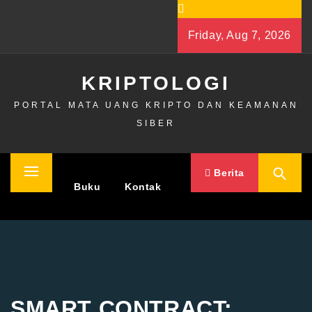
Skip
to
Friday, Aug 7, 2026
content
KRIPTOLOGI
PORTAL MATA UANG KRIPTO DAN KEAMANAN
SIBER
Berita
Primary
Home
Buku
Kontak
Menu
SMART CONTRACT: