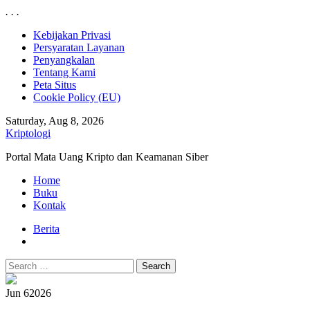
.
.
.
Skip
Kebijakan Privasi
to
Persyaratan Layanan
content
Penyangkalan
Tentang Kami
Peta Situs
Cookie Policy (EU)
Saturday, Aug 8, 2026
Kriptologi
Portal Mata Uang Kripto dan Keamanan Siber
Primary
Home
Menu
Buku
Kontak
Berita
Search
for:
Jun 6
2026