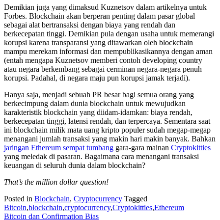
Demikian juga yang dimaksud Kuznetsov dalam artikelnya untuk
Forbes. Blockchain akan berperan penting dalam pasar global
sebagai alat bertransaksi dengan biaya yang rendah dan
berkecepatan tinggi. Demikian pula dengan usaha untuk memerangi
korupsi karena transparansi yang ditawarkan oleh blockchain
mampu merekam informasi dan mempublikasikannya dengan aman
(entah mengapa Kuznetsov memberi contoh developing country
atau negara berkembang sebagai cerminan negara-negara penuh
korupsi. Padahal, di negara maju pun korupsi jamak terjadi).
Hanya saja, menjadi sebuah PR besar bagi semua orang yang
berkecimpung dalam dunia blockchain untuk mewujudkan
karakteristik blockchain yang diidam-idamkan: biaya rendah,
berkecepatan tinggi, latensi rendah, dan terpercaya. Sementara saat
ini blockchain milik mata uang kripto populer sudah megap-megap
menangani jumlah transaksi yang makin hari makin banyak. Bahkan
jaringan Ethereum sempat tumbang
gara-gara mainan
Cryptokitties
yang meledak di pasaran. Bagaimana cara menangani transaksi
keuangan di seluruh dunia dalam blockchain?
That’s the million dollar question!
Posted in
Blockchain
,
Cryptocurrency
Tagged
Bitcoin
,
blockchain
,
cryptocurrency
,
Cryptokitties
,
Ethereum
Post
Bitcoin dan Confirmation Bias