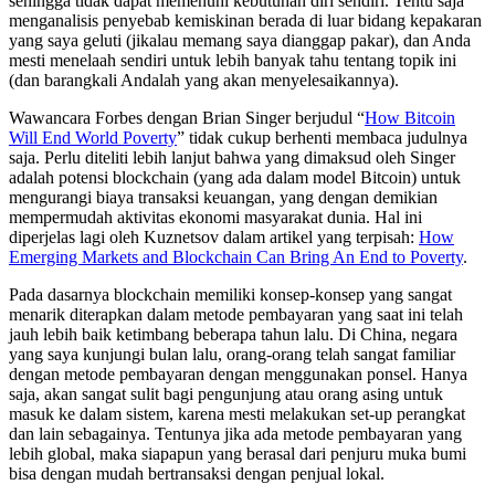
sehingga tidak dapat memenuhi kebutuhan diri sendiri. Tentu saja
menganalisis penyebab kemiskinan berada di luar bidang kepakaran
yang saya geluti (jikalau memang saya dianggap pakar), dan Anda
mesti menelaah sendiri untuk lebih banyak tahu tentang topik ini
(dan barangkali Andalah yang akan menyelesaikannya).
Wawancara Forbes dengan Brian Singer berjudul “
How Bitcoin
Will End World Poverty
” tidak cukup berhenti membaca judulnya
saja. Perlu diteliti lebih lanjut bahwa yang dimaksud oleh Singer
adalah potensi blockchain (yang ada dalam model Bitcoin) untuk
mengurangi biaya transaksi keuangan, yang dengan demikian
mempermudah aktivitas ekonomi masyarakat dunia. Hal ini
diperjelas lagi oleh Kuznetsov dalam artikel yang terpisah:
How
Emerging Markets and Blockchain Can Bring An End to Poverty
.
Pada dasarnya blockchain memiliki konsep-konsep yang sangat
menarik diterapkan dalam metode pembayaran yang saat ini telah
jauh lebih baik ketimbang beberapa tahun lalu. Di China, negara
yang saya kunjungi bulan lalu, orang-orang telah sangat familiar
dengan metode pembayaran dengan menggunakan ponsel. Hanya
saja, akan sangat sulit bagi pengunjung atau orang asing untuk
masuk ke dalam sistem, karena mesti melakukan set-up perangkat
dan lain sebagainya. Tentunya jika ada metode pembayaran yang
lebih global, maka siapapun yang berasal dari penjuru muka bumi
bisa dengan mudah bertransaksi dengan penjual lokal.