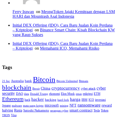
Ferry Irawan
on
MeongToken Jajaki Kemitraan dengan LSM
HARI dan Mountrash Asal Indonesia
Initial DEX Offering (IDO), Cara Baru Jualan Koin Perdana
– Kriptologi
on
Binance Smart Chain: Kisah Blockchain KW
yang Raup Sukses
Initial DEX Offering (IDO), Cara Baru Jualan Koin Perdana
– Kriptologi
on
Memahami ICO, Memahami Risiko
Tags
Bitcoin
Australia
bank
21 Inc
Bitcoin Unlimited
Bitmain
blockchain
cryptocurrency
China
cyber
cyber attack
Brexit
security
ETH
DAO
ekonomi
Elon Musk
enkripsi
data
Donald Trump
emas
Ethereum
hacker
harga
hack
hacking
IBM
ICO
investasi
hard fork
ransomware
microsoft
NFT
reward
Jepang
malware
mata uang kripto
mining
smart contract
halving
Rusia
Satoshi Nakamoto
Tesla
Token
serangan cyber
Visa
TRON