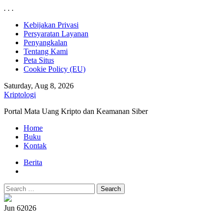
.
.
.
Skip
Kebijakan Privasi
to
Persyaratan Layanan
content
Penyangkalan
Tentang Kami
Peta Situs
Cookie Policy (EU)
Saturday, Aug 8, 2026
Kriptologi
Portal Mata Uang Kripto dan Keamanan Siber
Primary
Home
Menu
Buku
Kontak
Berita
Search
for:
Jun 6
2026