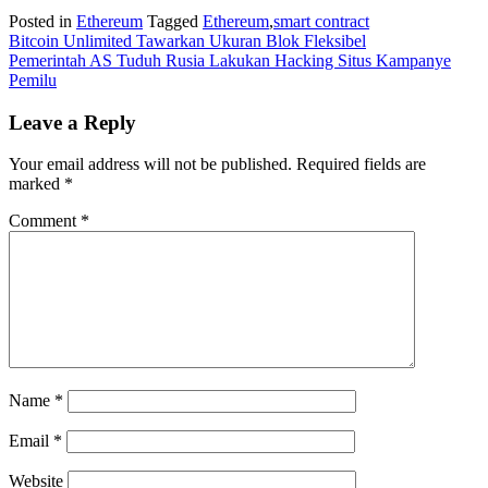
Posted in
Ethereum
Tagged
Ethereum
,
smart contract
Post
Bitcoin Unlimited Tawarkan Ukuran Blok Fleksibel
Pemerintah AS Tuduh Rusia Lakukan Hacking Situs Kampanye
navigation
Pemilu
Leave a Reply
Your email address will not be published.
Required fields are
marked
*
Comment
*
Name
*
Email
*
Website