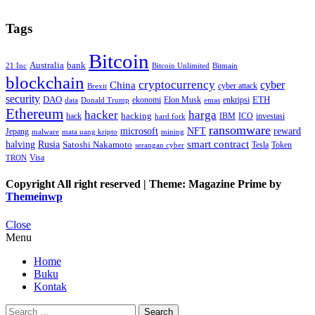
Tags
Bitcoin
Australia
bank
21 Inc
Bitcoin Unlimited
Bitmain
blockchain
cryptocurrency
China
cyber
cyber attack
Brexit
security
ETH
DAO
ekonomi
Elon Musk
enkripsi
data
Donald Trump
emas
Ethereum
hacker
harga
hack
hacking
IBM
ICO
investasi
hard fork
ransomware
microsoft
NFT
reward
Jepang
malware
mata uang kripto
mining
smart contract
halving
Rusia
Satoshi Nakamoto
Tesla
Token
serangan cyber
Visa
TRON
Copyright All right reserved
|
Theme: Magazine Prime by
Themeinwp
Close
Menu
Home
Buku
Kontak
Search