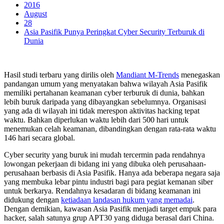
2016
August
28
Asia Pasifik Punya Peringkat Cyber Security Terburuk di
Dunia
Hasil studi terbaru yang dirilis oleh
Mandiant M-Trends
menegaskan
pandangan umum yang menyatakan bahwa wilayah Asia Pasifik
memiliki pertahanan keamanan cyber terburuk di dunia, bahkan
lebih buruk daripada yang dibayangkan sebelumnya. Organisasi
yang ada di wilayah ini tidak merespon aktivitas hacking tepat
waktu. Bahkan diperlukan waktu lebih dari 500 hari untuk
menemukan celah keamanan, dibandingkan dengan rata-rata waktu
146 hari secara global.
Cyber security yang buruk ini mudah tercermin pada rendahnya
lowongan pekerjaan di bidang ini yang dibuka oleh perusahaan-
perusahaan berbasis di Asia Pasifik. Hanya ada beberapa negara saja
yang membuka lebar pintu industri bagi para pegiat kemanan siber
untuk berkarya. Rendahnya kesadaran di bidang keamanan ini
didukung dengan
ketiadaan landasan hukum yang memadai
.
Dengan demikian, kawasan Asia Pasifik menjadi target empuk para
hacker, salah satunya grup APT30 yang diduga berasal dari China.