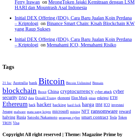
Ferry Irawan
on
MeongToken Jajaki Kemitraan dengan LSM
HARI dan Mountrash Asal Indonesia
Initial DEX Offering (IDO), Cara Baru Jualan Koin Perdana
– Kriptologi
on
Binance Smart Chain: Kisah Blockchain KW
yang Raup Sukses
Initial DEX Offering (IDO), Cara Baru Jualan Koin Perdana
– Kriptologi
on
Memahami ICO, Memahami Risiko
Tags
Bitcoin
Australia
bank
21 Inc
Bitcoin Unlimited
Bitmain
blockchain
cryptocurrency
China
cyber
cyber attack
Brexit
security
ETH
DAO
ekonomi
Elon Musk
enkripsi
data
Donald Trump
emas
Ethereum
hacker
harga
hack
hacking
IBM
ICO
investasi
hard fork
ransomware
microsoft
NFT
reward
Jepang
malware
mata uang kripto
mining
smart contract
halving
Rusia
Satoshi Nakamoto
Tesla
Token
serangan cyber
Visa
TRON
Copyright All right reserved
|
Theme: Magazine Prime by