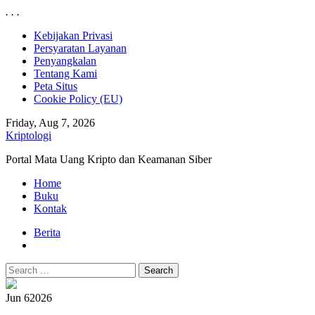
.
.
.
Skip
Kebijakan Privasi
to
Persyaratan Layanan
content
Penyangkalan
Tentang Kami
Peta Situs
Cookie Policy (EU)
Friday, Aug 7, 2026
Kriptologi
Portal Mata Uang Kripto dan Keamanan Siber
Primary
Home
Menu
Buku
Kontak
Berita
Search
for:
Jun 6
2026