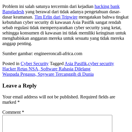
Problem ini salah satunya tercermin dari kejadian
hacking bank
Bangladesh
yang berawal dari tidak adanya pengetahuan dasar-
dasar keamanan.
Tim Erlin dari Tripwire
mengatakan bahwa tingkat
kebutuhan cyber security di kawasan Asia Pasifik sangat rendah
sebab regulasi tidak mempersyaratkan cyber security yang ketat,
sehingga konsumen di kawasan ini tidak memiliki keinginan untuk
menghabiskan anggaran mereka untuk sesuatu yang tidak mereka
anggap penting.
Sumber gambar: engineeroncall-africa.com
Posted in
Cyber Security
Tagged
Asia Pasifik
,
cyber security
Post
Hacker Retas NSA, Software Rahasia Dilelang
Waspada Pegasus, Spyware Tercanggih di Dunia
navigation
Leave a Reply
Your email address will not be published.
Required fields are
marked
*
Comment
*