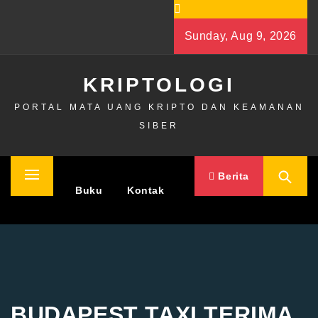
Skip
to
Sunday, Aug 9, 2026
content
KRIPTOLOGI
PORTAL MATA UANG KRIPTO DAN KEAMANAN
SIBER
Berita
Primary
Home
Buku
Kontak
Menu
BUDAPEST TAXI TERIMA