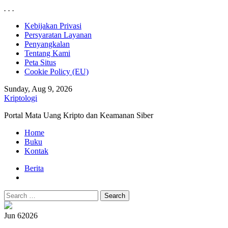
.
.
.
Skip
Kebijakan Privasi
to
Persyaratan Layanan
content
Penyangkalan
Tentang Kami
Peta Situs
Cookie Policy (EU)
Sunday, Aug 9, 2026
Kriptologi
Portal Mata Uang Kripto dan Keamanan Siber
Primary
Home
Menu
Buku
Kontak
Berita
Search
for:
Jun 6
2026