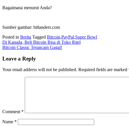
Bagaimana menurut Anda?
Sumber gambar: bitlanders.com
Posted in
Berita
Tagged
Bitcoin
,
PayPal
,
Super Bowl
Post
Di Kanada, Beli Bitcoin Bisa di Toko Ritel
Bitcoin Classic Terancam Gagal!
navigation
Leave a Reply
Your email address will not be published.
Required fields are marked
Comment
*
Name
*