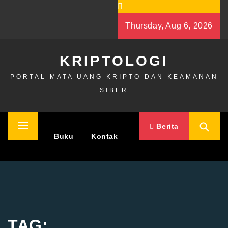
Skip
to
Thursday, Aug 6, 2026
content
KRIPTOLOGI
PORTAL MATA UANG KRIPTO DAN KEAMANAN
SIBER
Berita
Primary
Home
Buku
Kontak
Menu
TAG: