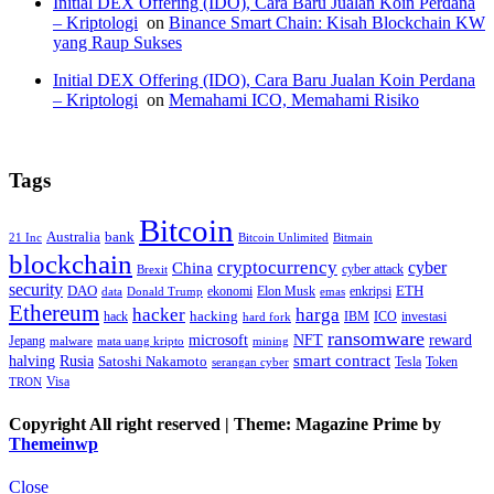
Initial DEX Offering (IDO), Cara Baru Jualan Koin Perdana
– Kriptologi
on
Binance Smart Chain: Kisah Blockchain KW
yang Raup Sukses
Initial DEX Offering (IDO), Cara Baru Jualan Koin Perdana
– Kriptologi
on
Memahami ICO, Memahami Risiko
Tags
Bitcoin
Australia
bank
21 Inc
Bitcoin Unlimited
Bitmain
blockchain
cryptocurrency
China
cyber
cyber attack
Brexit
security
ETH
DAO
ekonomi
Elon Musk
enkripsi
data
Donald Trump
emas
Ethereum
hacker
harga
hack
hacking
IBM
ICO
investasi
hard fork
ransomware
microsoft
NFT
reward
Jepang
malware
mata uang kripto
mining
smart contract
halving
Rusia
Satoshi Nakamoto
Tesla
Token
serangan cyber
Visa
TRON
Copyright All right reserved
|
Theme: Magazine Prime by
Themeinwp
Close