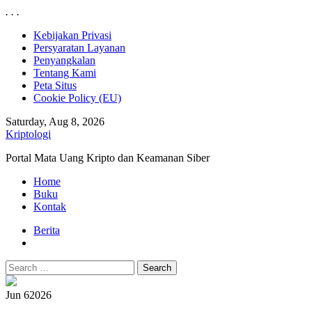
.
.
.
Skip
Kebijakan Privasi
to
Persyaratan Layanan
content
Penyangkalan
Tentang Kami
Peta Situs
Cookie Policy (EU)
Saturday, Aug 8, 2026
Kriptologi
Portal Mata Uang Kripto dan Keamanan Siber
Primary
Home
Menu
Buku
Kontak
Berita
Search
for:
Jun 6
2026