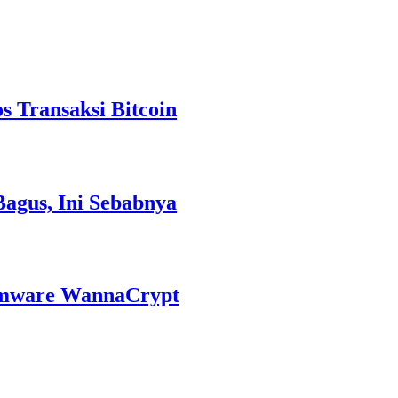
 Transaksi Bitcoin
Bagus, Ini Sebabnya
omware WannaCrypt