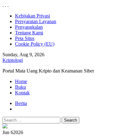
.
.
.
Skip
Kebijakan Privasi
to
Persyaratan Layanan
content
Penyangkalan
Tentang Kami
Peta Situs
Cookie Policy (EU)
Sunday, Aug 9, 2026
Kriptologi
Portal Mata Uang Kripto dan Keamanan Siber
Primary
Home
Menu
Buku
Kontak
Berita
Search
for:
Jun 6
2026