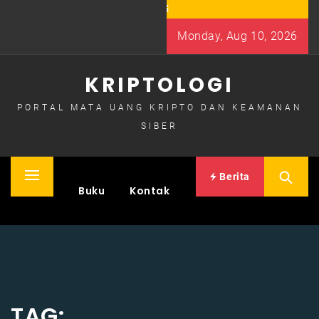
Skip
to
Monday, Aug 10, 2026
content
KRIPTOLOGI
PORTAL MATA UANG KRIPTO DAN KEAMANAN
SIBER
Berita
Primary
Home
Buku
Kontak
Menu
TAG: