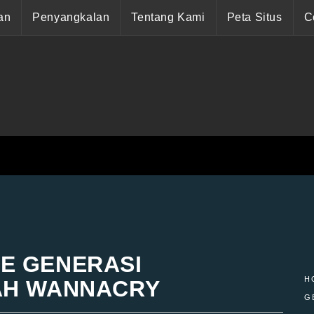
an
Penyangkalan
Tentang Kami
Peta Situs
C
E GENERASI
H
AH WANNACRY
G