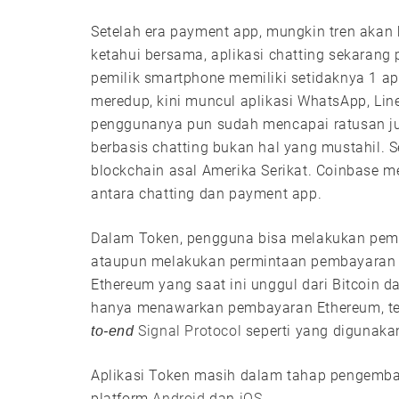
Setelah era payment app, mungkin tren akan b
ketahui bersama, aplikasi chatting sekaran
pemilik smartphone memiliki setidaknya 1 ap
meredup, kini muncul aplikasi WhatsApp, Lin
penggunanya pun sudah mencapai ratusan jut
berbasis chatting bukan hal yang mustahil. S
blockchain asal Amerika Serikat. Coinbas
antara chatting dan payment app.
Dalam Token, pengguna bisa melakukan pemba
ataupun melakukan permintaan pembayaran 
Ethereum yang saat ini unggul dari Bitcoin d
hanya menawarkan pembayaran Ethereum, tet
Signal Protocol
seperti yang digunak
to-end
Aplikasi Token masih dalam tahap pengemba
platform
Android
dan
iOS
.