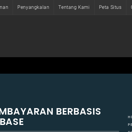
anan
Penyangkalan
Tentang Kami
Peta Situs
EMBAYARAN BERBASIS
NBASE
H
P