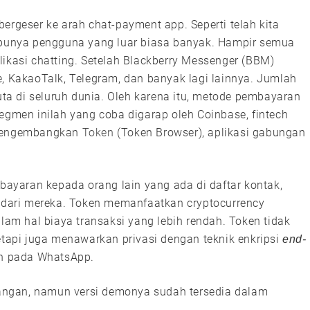
ergeser ke arah chat-payment app. Seperti telah kita
g punya pengguna yang luar biasa banyak. Hampir semua
likasi chatting. Setelah Blackberry Messenger (BBM)
e, KakaoTalk, Telegram, dan banyak lagi lainnya. Jumlah
a di seluruh dunia. Oleh karena itu, metode pembayaran
egmen inilah yang coba digarap oleh Coinbase, fintech
e mengembangkan
Token
(Token Browser), aplikasi gabungan
yaran kepada orang lain yang ada di daftar kontak,
dari mereka. Token memanfaatkan cryptocurrency
alam hal biaya transaksi yang lebih rendah. Token tidak
api juga menawarkan privasi dengan teknik enkripsi
end-
an pada WhatsApp.
ngan, namun versi demonya sudah tersedia dalam