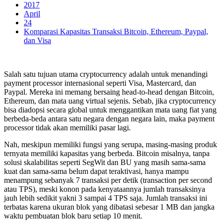
2017
April
24
Komparasi Kapasitas Transaksi Bitcoin, Ethereum, Paypal,
dan Visa
Salah satu tujuan utama cryptocurrency adalah untuk menandingi
payment processor internasional seperti Visa, Mastercard, dan
Paypal. Mereka ini memang bersaing head-to-head dengan Bitcoin,
Ethereum, dan mata uang virtual sejenis. Sebab, jika cryptocurrency
bisa diadopsi secara global untuk menggantikan mata uang fiat yang
berbeda-beda antara satu negara dengan negara lain, maka payment
processor tidak akan memiliki pasar lagi.
Nah, meskipun memiliki fungsi yang serupa, masing-masing produk
ternyata memiliki kapasitas yang berbeda. Bitcoin misalnya, tanpa
solusi skalabilitas seperti SegWit dan BU yang masih sama-sama
kuat dan sama-sama belum dapat teraktivasi, hanya mampu
menampung sebanyak 7 transaksi per detik (transaction per second
atau TPS), meski konon pada kenyataannya jumlah transaksinya
jauh lebih sedikit yakni 3 sampai 4 TPS saja. Jumlah transaksi ini
terbatas karena ukuran blok yang dibatasi sebesar 1 MB dan jangka
waktu pembuatan blok baru setiap 10 menit.