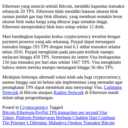
Ethereum yang muncul setelah Bitcoin, memiliki kapasitas transaksi
sebanyak 20 TPS. Ethereum tidak memiliki batasan ukuran blok
namun jumlah gas tiap blok dibatasi, yang membuat semakin besar
ukuran blok maka harga yang dibayar juga semakin tinggi.
Ethereum memproduksi blok baru setiap sekitar 12 detik.
Mari bandingkan kapasitas kedua cryptocurrency tersebut dengan
payment prosesor yang ada sekarang. Paypal dapat menangani
transaksi hingga 193 TPS dengan total 6,1 miliar transaksi selama
tahun 2016. Paypal mengklaim pada jam-jam tersibuk mampu
melayani hingga 450 TPS. Sementara itu sistem Visa berkapasitas
150 juta transaksi per hari atau sekitar 1667 TPS. Visa mengklaim
bahwa sistem mereka mampu menangani hingga 56 ribu TPS.
Meskipun beberapa alternatif solusi telah ada bagi cryptocurrency,
namun hingga saat ini belum ada implementasi yang memadai agar
peningkatan TPS dapat mendekati atau menyaingi Visa.
Lightning
Network
di Bitcoin ataupun
Raiden Network
di Ethereum masih
dalam tahap pengembangan.
Posted in
Cryptocurrency
Tagged
Bitcoin
,
Ethereum
,
PayPal
,
TPS
,
transaction per second
,
Visa
Post
Token, Platform Pembayaran Berbasis Chatting Dari Coinbase
The Prisoner’s Dilemma: Mahalnya Ongkos Transaksi Bitcoin
navigation