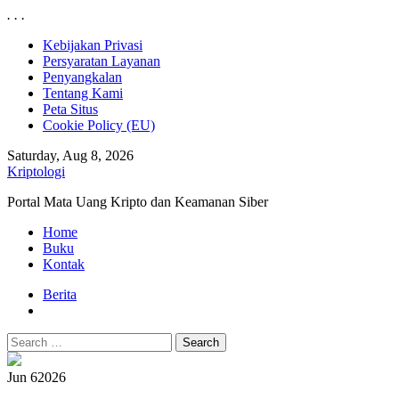
.
.
.
Skip
Kebijakan Privasi
to
Persyaratan Layanan
content
Penyangkalan
Tentang Kami
Peta Situs
Cookie Policy (EU)
Saturday, Aug 8, 2026
Kriptologi
Portal Mata Uang Kripto dan Keamanan Siber
Primary
Home
Menu
Buku
Kontak
Berita
Search
for:
Jun 6
2026